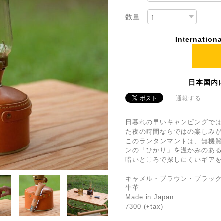
数量
Internationa
日本国内
通報する
日暮れの早いキャンピングで
た夜の時間ならではの楽しみ
このランタンマントは、無機質
ンの「ひかり」を温かみのあ
暗いところで探しにくいギア
キャメル・ブラウン・ブラック
牛革
Made in Japan
7300 (+tax)