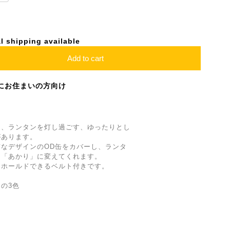
l shipping available
Add to cart
にお住まいの方向け
は、ランタンを灯し過ごす、ゆったりとし
があります。
なデザインのOD缶をカバーし、ランタ
る「あかり」に変えてくれます。
をホールドできるベルト付きです。
の3色