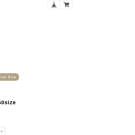
cial Site
0size