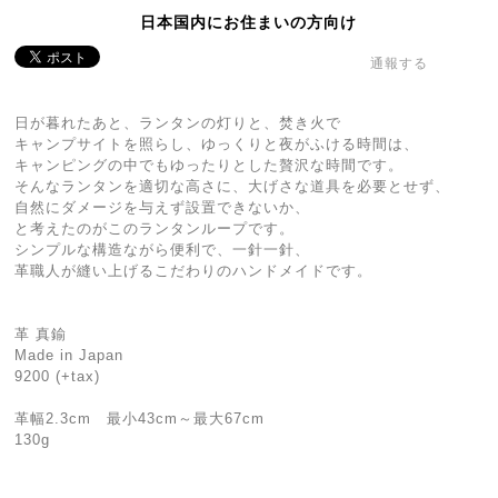
日本国内にお住まいの方向け
通報する
日が暮れたあと、ランタンの灯りと、焚き火で
キャンプサイトを照らし、ゆっくりと夜がふける時間は、
キャンピングの中でもゆったりとした贅沢な時間です。
そんなランタンを適切な高さに、大げさな道具を必要とせず、
自然にダメージを与えず設置できないか、
と考えたのがこのランタンループです。
シンプルな構造ながら便利で、一針一針、
革職人が縫い上げるこだわりのハンドメイドです。
革 真鍮
Made in Japan
9200 (+tax)
革幅2.3cm 最小43cm～最大67cm
130g